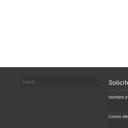
Search
Solici
for:
Nombre (r
Correo ele