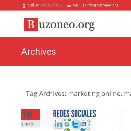
Call us : 910 807 403
Mail us : info@buzoneo.org
Archives
Tag Archives: marketing online. m
16
Jun/16