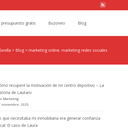
Search
e presupuesto gratis
Buzoneo
Blog
for:
evilla
>
Blog
>
marketing online. marketing redes sociales
ómo recuperé la motivación de mi centro deportivo – La
istoria de Lautaro
r Marketing
7 noviembre, 2025
o que necesitaba mi inmobiliaria era generar confianza
ocal: El caso de Laura