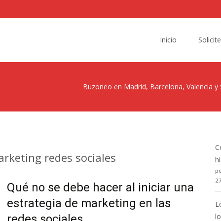
Skip
to
Inicio
Solicit
content
Buzoneo en Madrid, Barcelona, Valencia y S
C
arketing redes sociales
h
po
2
Qué no se debe hacer al iniciar una
estrategia de marketing en las
L
l
redes sociales