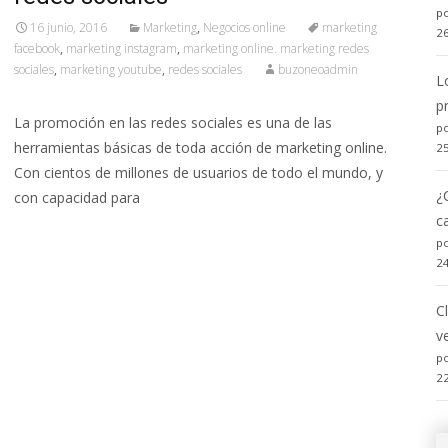
po
16 junio, 2016
Marketing
,
Negocios online
marketing
2
facebook
,
marketing instagram
,
marketing online. marketing redes
sociales
,
marketing youtube
,
redes sociales
buzoneoadmin
L
p
La promoción en las redes sociales es una de las
po
herramientas básicas de toda acción de marketing online.
2
Con cientos de millones de usuarios de todo el mundo, y
¿
con capacidad para
c
Read More…
po
2
C
v
po
2