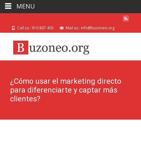
MENU
Call us : 910 807 403
Mail us : info@buzoneo.org
¿Cómo usar el marketing directo
para diferenciarte y captar más
clientes?