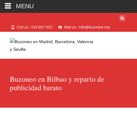
MENU
Call us : 910 807 403
Mail us : info@buzoneo.org
Buzoneo en Bilbao y reparto de
publicidad barato