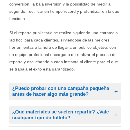
conversión, la baja inversión y la posibilidad de medir al
segundo, rectificar en tiempo récord y profundizar en lo que
funciona.
Si el reparto publicitario se realiza siguiendo una estrategia
‘ad hoc’ para cada clientes, sirviéndose de las mejores
herramientas a la hora de llegar a un público objetivo, con
un equipo profesional encargado de realizar el proceso de
reparto y escuchando a cada instante al cliente para el que
se trabaja el éxito está garantizado.
¿Puedo probar con una campaña pequeña
antes de hacer algo más grande?
Sí, puede empezar con una campaña pequeña para
¿Qué materiales se suelen repartir? ¿Vale
evaluar los resultados. Si esta es efectiva, podrá
cualquier tipo de folleto?
escalarla progresivamente sin necesidad de realizar
una gran inversión inicial.
Se suelen repartir folletos, catálogos, promociones,