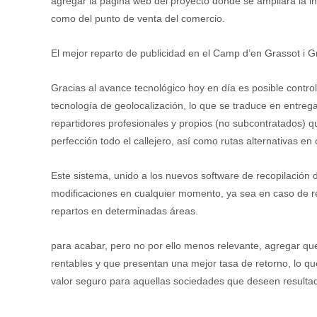
agregar la página web del proyecto donde se ampliará la in
como del punto de venta del comercio.
El mejor reparto de publicidad en el Camp d’en Grassot i 
Gracias al avance tecnológico hoy en día es posible contro
tecnología de geolocalización, lo que se traduce en entreg
repartidores profesionales y propios (no subcontratados) q
perfección todo el callejero, así como rutas alternativas en
Este sistema, unido a los nuevos software de recopilación 
modificaciones en cualquier momento, ya sea en caso de ret
repartos en determinadas áreas.
para acabar, pero no por ello menos relevante, agregar qu
rentables y que presentan una mejor tasa de retorno, lo qu
valor seguro para aquellas sociedades que deseen resultad