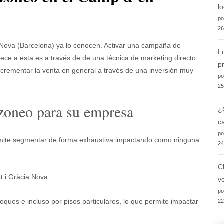
l
po
26
ova (Barcelona) ya lo conocen. Activar una campaña de
L
ece a esta es a través de de una técnica de marketing directo
p
ncrementar la venta en general a través de una inversión muy
po
25
buzoneo para su empresa
¿
c
po
permite segmentar de forma exhaustiva impactando como ninguna
24
C
v
po
loques e incluso por pisos particulares, lo que permite impactar
22
.