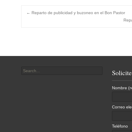
Post
←
Reparto de publicidad y buzoneo en el Bon Pastor
Repa
navigation
Search
Solicit
for:
Nombre (r
Correo ele
Teléfono