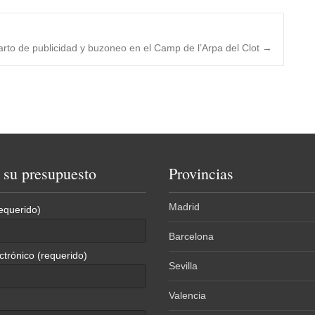
rto de publicidad y buzoneo en el Camp de l’Arpa del Clot
→
e su presupuesto
Provincias
Madrid
equerido)
Barcelona
ctrónico (requerido)
Sevilla
Valencia