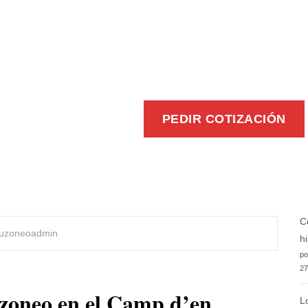
EFICIENTE
PEDIR COTIZACIÓN
C
uzoneoadmin
h
po
27
uzoneo en el Camp d’en
L