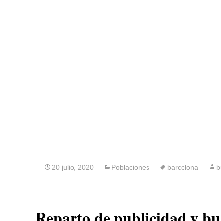
BUZONEO 
20 julio, 2020
Poblaciones
barcelona
b
Reparto de publicidad y b