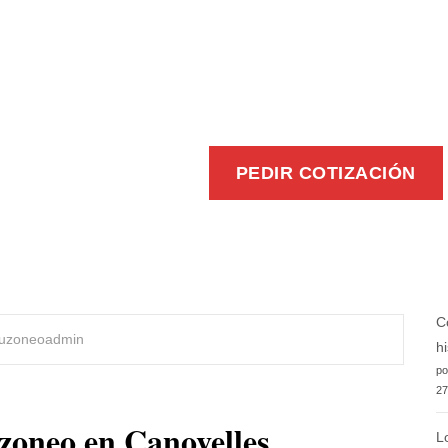
EFICIENTE
PEDIR COTIZACIÓN
C
uzoneoadmin
h
po
27
zoneo en Canovelles
L