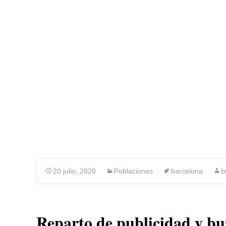
BUZONEO 
20 julio, 2020
Poblaciones
barcelona
b
Reparto de publicidad y bu