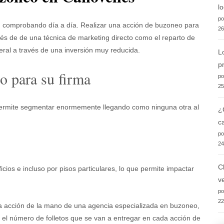
l
po
n comprobando día a día. Realizar una acción de buzoneo para
26
avés de de una técnica de marketing directo como el reparto de
eral a través de una inversión muy reducida.
L
p
o para su firma
po
25
 permite segmentar enormemente llegando como ninguna otra al
¿
c
po
24
C
icios e incluso por pisos particulares, lo que permite impactar
v
po
22
a acción de la mano de una agencia especializada en buzoneo,
 el número de folletos que se van a entregar en cada acción de