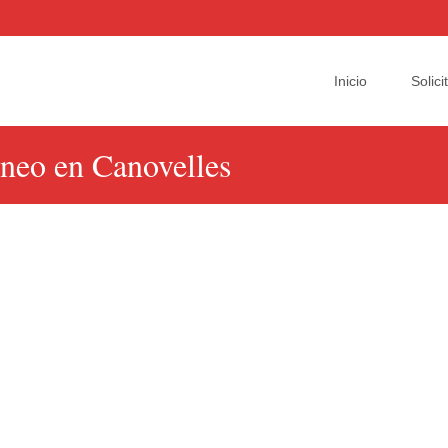
Skip
to
Inicio
Solic
content
oneo en Canovelles