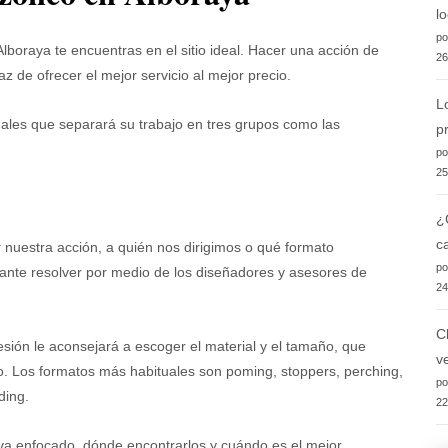
l
po
oraya te encuentras en el sitio ideal. Hacer una acción de
26
 de ofrecer el mejor servicio al mejor precio.
L
ales que separará su trabajo en tres grupos como las
p
po
25
¿
c
nuestra acción, a quién nos dirigimos o qué formato
po
ante resolver por medio de los diseñadores y asesores de
24
C
resión le aconsejará a escoger el material y el tamaño, que
v
o. Los formatos más habituales son poming, stoppers, perching,
po
uding.
22
 va enfocado, dónde encontrarlos y cuándo es el mejor