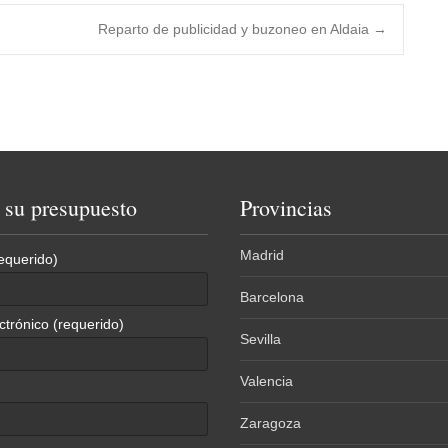
Reparto de publicidad y buzoneo en Aldaia
→
e su presupuesto
Provincias
Madrid
equerido)
Barcelona
ctrónico (requerido)
Sevilla
Valencia
Zaragoza