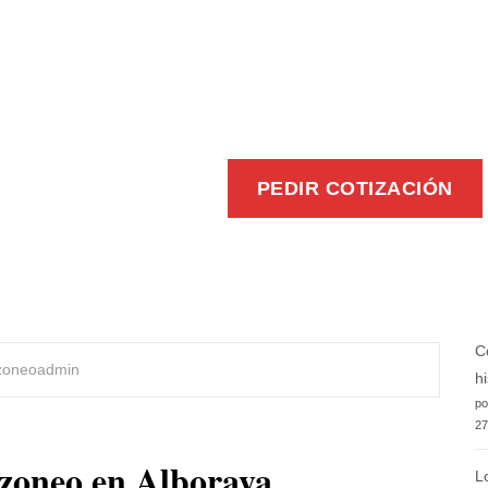
EFICIENTE
PEDIR COTIZACIÓN
C
zoneoadmin
h
po
27
uzoneo en Alboraya
L