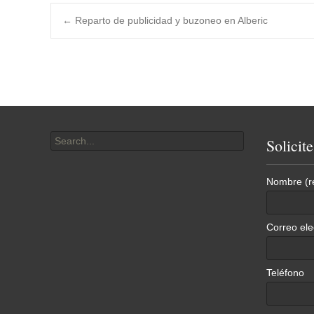
Post
←
Reparto de publicidad y buzoneo en Alberic
navigation
Search
Solicit
for:
Nombre (r
Correo ele
Teléfono