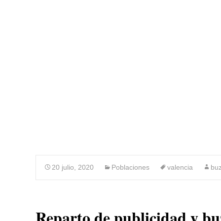
BUZONEO 
20 julio, 2020
Poblaciones
valencia
bu
Reparto de publicidad y b