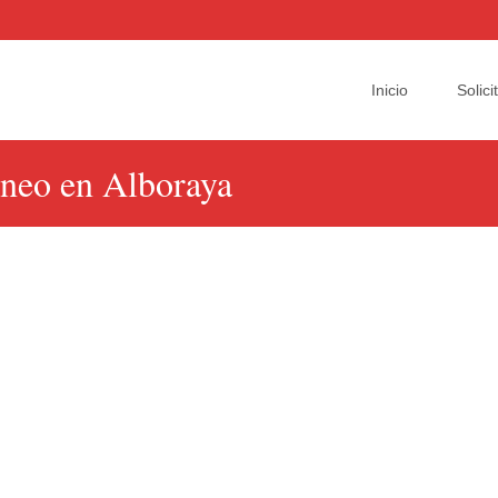
Skip
to
Inicio
Solic
content
oneo en Alboraya