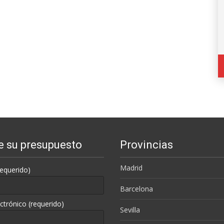
te su presupuesto
Provincias
Madrid
equerido)
Barcelona
ctrónico (requerido)
Sevilla