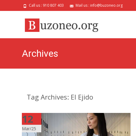
Call us : 910 807 403
Mail us : info@buzoneo.org
Archives
Tag Archives: El Ejido
12
Mar/25