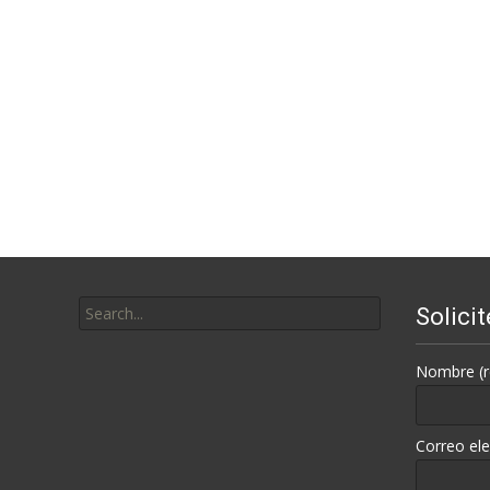
Search
Solici
for:
Nombre (r
Correo ele