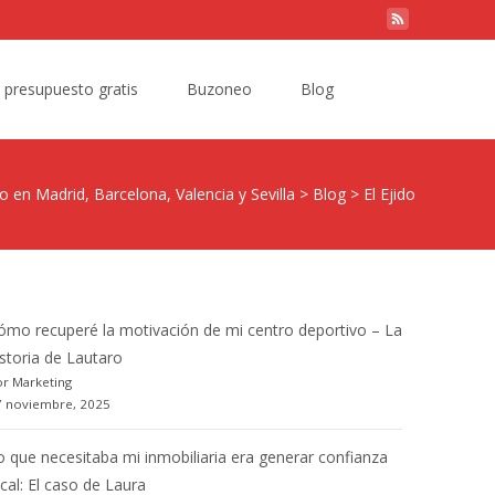
Search
e presupuesto gratis
Buzoneo
Blog
for:
 en Madrid, Barcelona, Valencia y Sevilla
>
Blog
>
El Ejido
ómo recuperé la motivación de mi centro deportivo – La
istoria de Lautaro
r Marketing
7 noviembre, 2025
o que necesitaba mi inmobiliaria era generar confianza
ocal: El caso de Laura