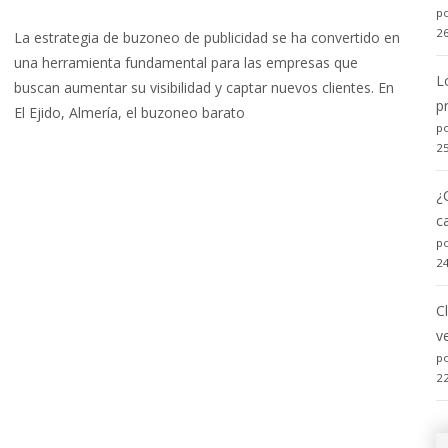
po
2
La estrategia de buzoneo de publicidad se ha convertido en
una herramienta fundamental para las empresas que
L
buscan aumentar su visibilidad y captar nuevos clientes. En
p
El Ejido, Almería, el buzoneo barato
po
Read More…
2
¿
c
po
2
C
v
po
2