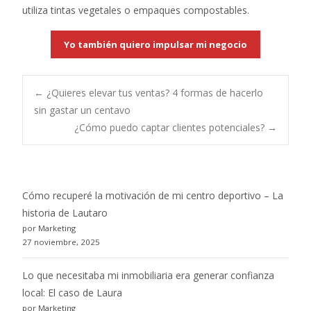
utiliza tintas vegetales o empaques compostables.
Yo también quiero impulsar mi negocio
Post
←
¿Quieres elevar tus ventas? 4 formas de hacerlo
sin gastar un centavo
¿Cómo puedo captar clientes potenciales?
→
navigation
Cómo recuperé la motivación de mi centro deportivo – La
historia de Lautaro
por Marketing
27 noviembre, 2025
Lo que necesitaba mi inmobiliaria era generar confianza
local: El caso de Laura
por Marketing