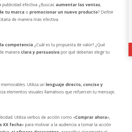
a publicidad efectiva ¿Buscas
aumentar las ventas
,
de tu marca
o
promocionar un nuevo producto
? Definir
icitaria de manera más efectiva.
 la competencia
¿Cuál es tu propuesta de valor? ¿Qué
a de manera
clara y persuasiva
por qué deberían elegir tu
y memorables. Utiliza un
lenguaje directo, conciso y
tiliza elementos visuales llamativos que refuercen tu mensaje.
blicidad. Utiliza verbos de acción como «
Comprar ahora
«,
a XX fecha
» para motivar a la audiencia a tomar la acción
uir y, si ofreces descuentos
, especifica claramente el