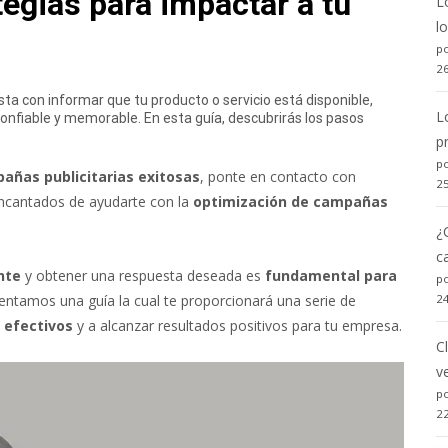
tegias para impactar a tu
L
l
po
2
sta con informar que tu producto o servicio está disponible,
L
onfiable y memorable. En esta guía, descubrirás los pasos
p
po
ñas publicitarias exitosas
, ponte en contacto con
2
ncantados de ayudarte con la
optimización de campañas
¿
c
nte
y obtener una respuesta deseada es
fundamental para
po
esentamos una guía la cual te proporcionará una serie de
2
s efectivos
y a alcanzar resultados positivos para tu empresa.
C
v
po
2