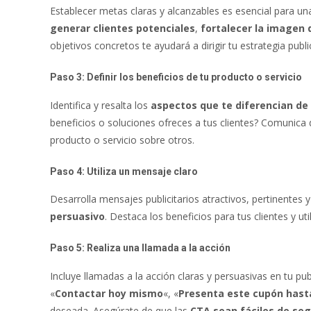
Establecer metas claras y alcanzables es esencial para un
generar clientes potenciales
,
fortalecer la imagen 
objetivos concretos te ayudará a dirigir tu estrategia publ
Paso 3: Definir los beneficios de tu producto o servicio
Identifica y resalta los
aspectos que te diferencian de
beneficios o soluciones ofreces a tus clientes? Comunic
producto o servicio sobre otros.
Paso 4: Utiliza un mensaje claro
Desarrolla mensajes publicitarios atractivos, pertinentes 
persuasivo
. Destaca los beneficios para tus clientes y u
Paso 5: Realiza una llamada a la acción
Incluye llamadas a la acción claras y persuasivas en tu pu
«
Contactar hoy mismo
«, «
Presenta este cupón hast
deseada. Asegúrate de que las
CTA sean fáciles de seg