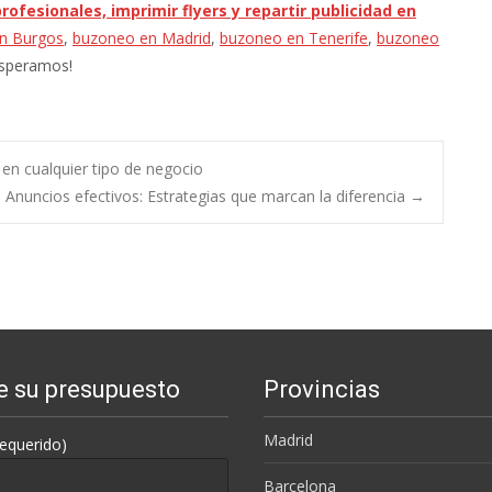
profesionales, imprimir flyers y repartir publicidad en
n Burgos
,
buzoneo en Madrid
,
buzoneo en Tenerife
,
buzoneo
 esperamos!
s en cualquier tipo de negocio
Anuncios efectivos: Estrategias que marcan la diferencia
→
te su presupuesto
Provincias
Madrid
equerido)
Barcelona