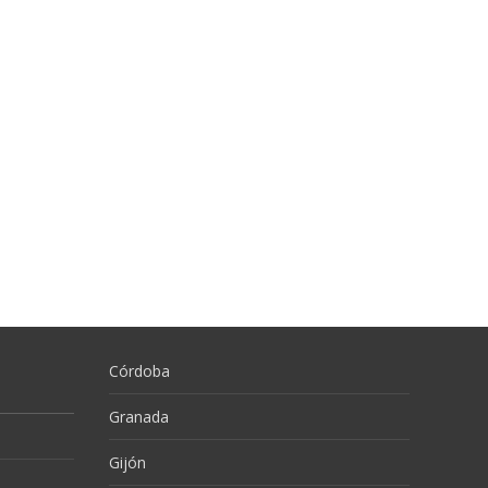
Córdoba
Granada
Gijón