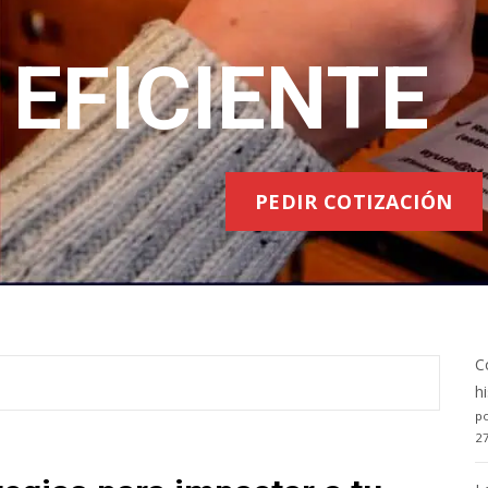
EFICIENTE
PEDIR COTIZACIÓN
C
h
po
2