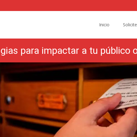
Skip
to
Inicio
Solicit
content
egias para impactar a tu público o