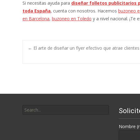
Si necesitas ayuda para
diseñar folletos publicitarios 
toda España
, cuenta con nosotros. Hacemos
buzoneo e
en Barcelona
,
buzoneo en Toledo
y a nivel nacional. ¡Te
Post
←
El arte de diseñar un flyer efectivo que atrae cliente
navigation
Search
Solici
for:
Nombre (r