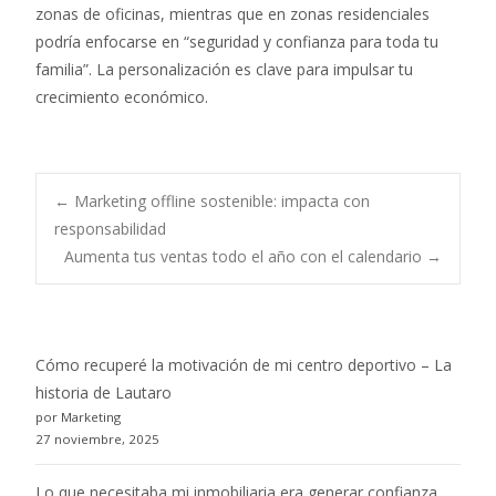
zonas de oficinas, mientras que en zonas residenciales
podría enfocarse en “seguridad y confianza para toda tu
familia”. La personalización es clave para impulsar tu
crecimiento económico.
Post
←
Marketing offline sostenible: impacta con
responsabilidad
Aumenta tus ventas todo el año con el calendario
→
navigation
Cómo recuperé la motivación de mi centro deportivo – La
historia de Lautaro
por Marketing
27 noviembre, 2025
Lo que necesitaba mi inmobiliaria era generar confianza