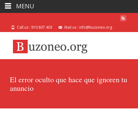
MENU
Call us : 910 807 403
Mail us : info@buzoneo.org
El error oculto que hace que ignoren tu
anuncio