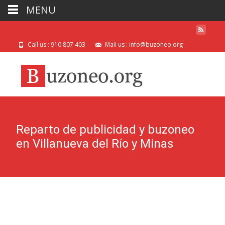
MENU
Call us : 910 807 403
Mail us : info@buzoneo.org
Reparto de publicidad y buzoneo
en Villanueva del Río y Minas