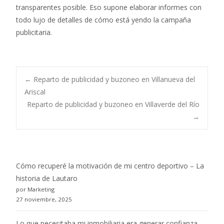
transparentes posible. Eso supone elaborar informes con
todo lujo de detalles de cómo está yendo la campaña
publicitaria.
Post
←
Reparto de publicidad y buzoneo en Villanueva del
Ariscal
Reparto de publicidad y buzoneo en Villaverde del Río
navigation
→
Cómo recuperé la motivación de mi centro deportivo – La
historia de Lautaro
por Marketing
27 noviembre, 2025
Lo que necesitaba mi inmobiliaria era generar confianza