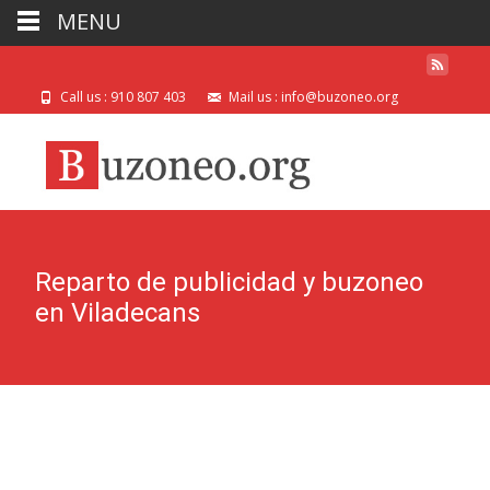
MENU
Call us : 910 807 403
Mail us : info@buzoneo.org
Reparto de publicidad y buzoneo
en Viladecans