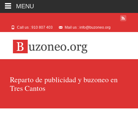
MENU
Call us : 910 807 403
Mail us : info@buzoneo.org
Reparto de publicidad y buzoneo en
Tres Cantos