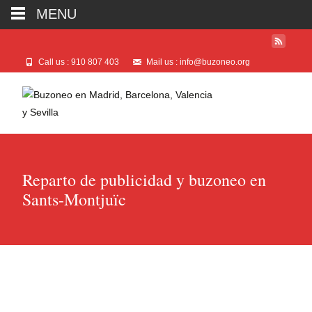
MENU
Call us : 910 807 403
Mail us : info@buzoneo.org
Reparto de publicidad y buzoneo en
Sants-Montjuïc