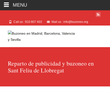
MENU
Call us : 910 807 403
Mail us : info@buzoneo.org
Reparto de publicidad y buzoneo en
Sant Feliu de Llobregat