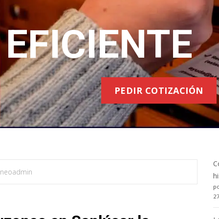
EFICIENTE
PEDIR COTIZACIÓN
C
neoadmin
h
po
2