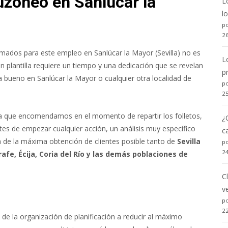
uzoneo en Sanlúcar la
L
l
po
2
rmados para este empleo en Sanlúcar la Mayor (Sevilla) no es
L
en plantilla requiere un tiempo y una dedicación que se revelan
p
a bueno en Sanlúcar la Mayor o cualquier otra localidad de
po
2
sa que encomendamos en el momento de repartir los folletos,
¿
s de empezar cualquier acción, un análisis muy específico
c
a de la máxima obtención de clientes posible tanto de
Sevilla
po
2
afe, Écija, Coria del Río y las demás poblaciones de
C
v
po
2
 la organización de planificación a reducir al máximo