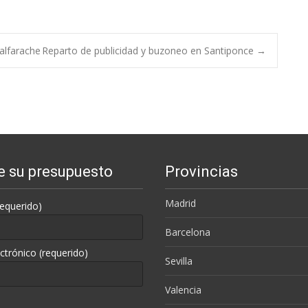
alfarache
Reparto de publicidad y buzoneo en Santiponce
→
te su presupuesto
Provincias
Madrid
equerido)
Barcelona
ctrónico (requerido)
Sevilla
Valencia