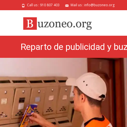
Call us : 910 807 403
Mail us : info@buzoneo.org
Reparto de publicidad y bu