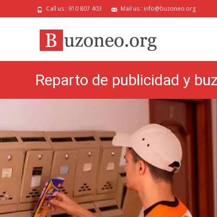
Call us : 910 807 403
Mail us : info@buzoneo.org
Reparto de publicidad y bu