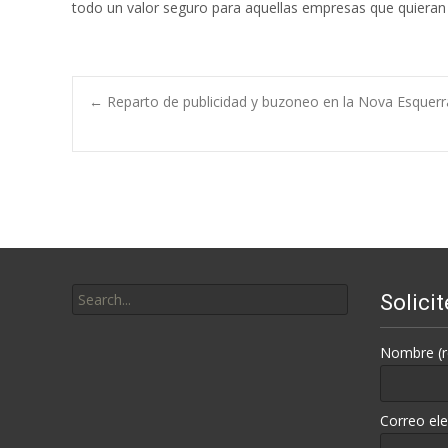
todo un valor seguro para aquellas empresas que quieran 
Post
←
Reparto de publicidad y buzoneo en la Nova Esquerra
navigation
Search
Solici
for:
Nombre (r
Correo ele