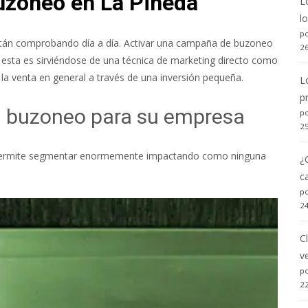
buzoneo en La Pineda
L
l
po
stán comprobando día a día. Activar una campaña de buzoneo
2
 esta es sirviéndose de una técnica de marketing directo como
 la venta en general a través de una inversión pequeña.
L
p
el buzoneo para su empresa
po
2
e permite segmentar enormemente impactando como ninguna
¿
c
po
2
C
v
po
2