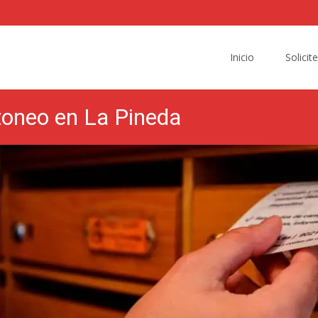
Skip
to
Inicio
Solicit
content
zoneo en La Pineda