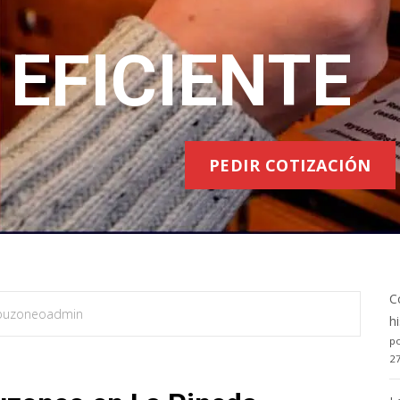
EFICIENTE
PEDIR COTIZACIÓN
C
buzoneoadmin
h
po
2