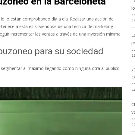
uzoneo en la Barceloneta
L
l
po
o lo están comprobando día a día. Realizar una acción de
2
tenece a esta es sirviéndose de una técnica de marketing
seguir incrementar las ventas a través de una inversión mínima.
L
p
l buzoneo para su sociedad
po
2
e segmentar al máximo llegando como ninguna otra al publico
¿
c
po
2
C
v
po
2