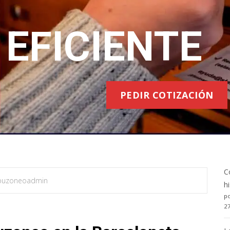
EFICIENTE
PEDIR COTIZACIÓN
C
buzoneoadmin
h
po
2