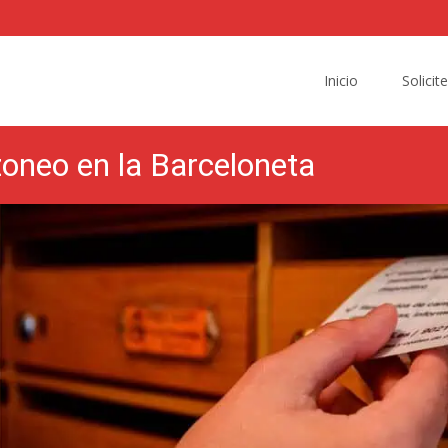
Skip
to
Inicio
Solicit
content
zoneo en la Barceloneta