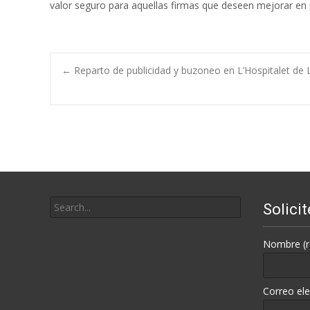
valor seguro para aquellas firmas que deseen mejorar en 
Post
←
Reparto de publicidad y buzoneo en L’Hospitalet de 
navigation
Search
Solici
for:
Nombre (r
Correo ele