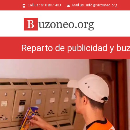
Call us : 910 807 403
Mail us : info@buzoneo.org
Reparto de publicidad y bu