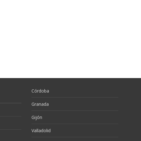
Córdoba
Granada
Gijón
Valladolid