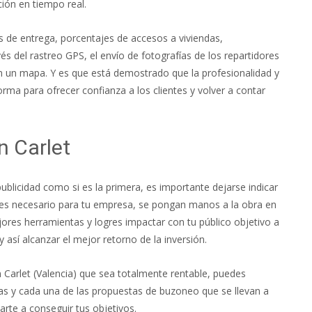
ión en tiempo real.
s de entrega, porcentajes de accesos a viviendas,
és del rastreo GPS, el envío de fotografías de los repartidores
en un mapa. Y es que está demostrado que la profesionalidad y
rma para ofrecer confianza a los clientes y volver a contar
n Carlet
ublicidad como si es la primera, es importante dejarse indicar
e es necesario para tu empresa, se pongan manos a la obra en
jores herramientas y logres impactar con tu público objetivo a
 así alcanzar el mejor retorno de la inversión.
n Carlet (Valencia) que sea totalmente rentable, puedes
as y cada una de las propuestas de buzoneo que se llevan a
rte a conseguir tus objetivos.