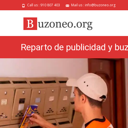
Call us : 910 807 403
Mail us : info@buzoneo.org
Reparto de publicidad y bu