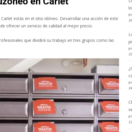
uzoneo en Carlet
L
l
po
Carlet estás en el sitio idóneo. Desarrollar una acción de este
2
 ofrecer un servicio de calidad al mejor precio.
L
rofesionales que dividirá su trabajo en tres grupos como las
p
po
2
¿
c
po
2
C
v
po
2