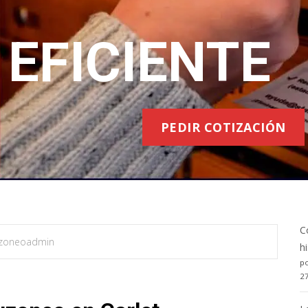
EFICIENTE
PEDIR COTIZACIÓN
C
zoneoadmin
h
po
2