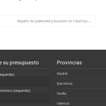
Reparto de publicidad y buzoneo en Catarroja
→
te su presupuesto
Provincias
Madrid
equerido)
Barcelona
ctrónico (requerido)
Sevilla
Valencia