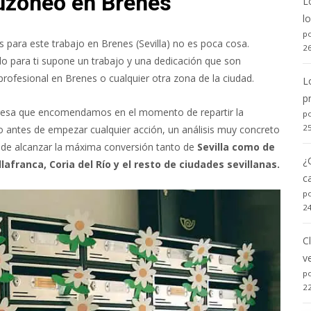
buzoneo en Brenes
L
l
po
 para este trabajo en Brenes (Sevilla) no es poca cosa.
2
do para ti supone un trabajo y una dedicación que son
profesional en Brenes o cualquier otra zona de la ciudad.
L
p
presa que encomendamos en el momento de repartir la
po
2
 antes de empezar cualquier acción, un análisis muy concreto
vo de alcanzar la máxima conversión tanto de
Sevilla como de
¿
lafranca, Coria del Río y el resto de ciudades sevillanas.
c
po
2
C
v
po
2