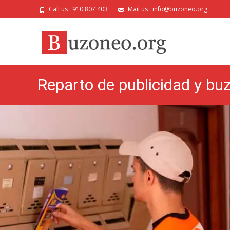
Call us : 910 807 403
Mail us : info@buzoneo.org
Reparto de publicidad y bu