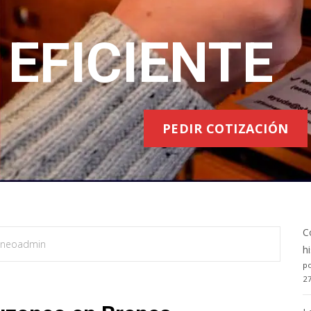
EFICIENTE
PEDIR COTIZACIÓN
C
neoadmin
h
po
2